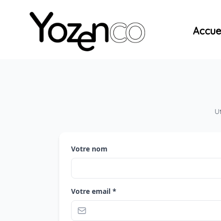
Yozenco - Organisateur de Salons, Evénements et Co
Accuei
Ut
Votre nom
Votre email *