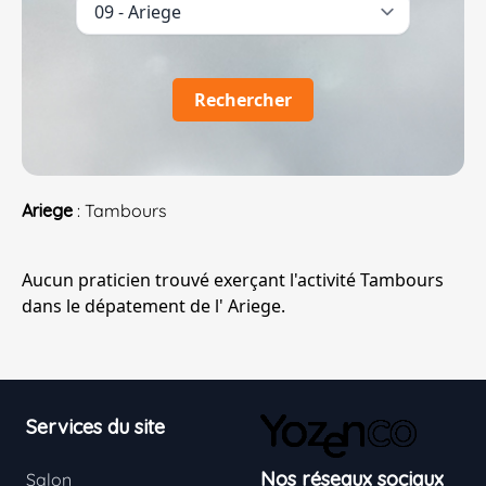
Rechercher
Ariege
: Tambours
Aucun praticien trouvé exerçant l'activité Tambours
dans le dépatement de l' Ariege.
Footer
Services du site
Nos réseaux sociaux
Salon