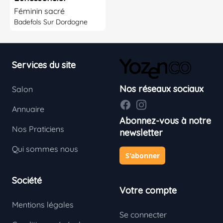
Féminin sacré
Badefols Sur Dordogne
Footer
Services du site
Nos réseaux sociaux
Salon
Facebook
Instagram
Annuaire
Abonnez-vous à notre
Nos Praticiens
newsletter
Qui sommes nous
S'abonner
Société
Votre compte
Mentions légales
Se connecter