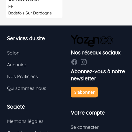
EFT
Badefols Sur Dordogne
Footer
Services du site
Nos réseaux sociaux
Salon
Facebook
Instagram
Annuaire
Abonnez-vous à notre
Nos Praticiens
newsletter
Qui sommes nous
S'abonner
Société
Votre compte
Mentions légales
Se connecter