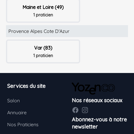
Maine et Loire (49)
1 praticien
Provence Alpes Cote D'Azur
Var (83)
1 praticien
Footer
Services du site
Nos réseaux sociaux
Salon
Facebook
Instagram
Annuaire
Abonnez-vous à notre
Nos Praticiens
newsletter