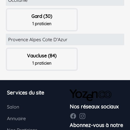
Gard (30)
1 praticien
Provence Alpes Cote D'Azur
Vaucluse (84)
1 praticien
Footer
Services du site
Nos réseaux sociaux
Salon
Facebook
Instagram
Annuaire
Abonnez-vous à notre