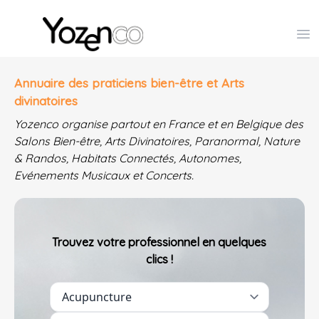
Yozenco - Organisateur de Salons, Evénements et Co
Op
Annuaire des praticiens bien-être et Arts
divinatoires
Yozenco organise partout en France et en Belgique des
Salons Bien-être, Arts Divinatoires, Paranormal, Nature
& Randos, Habitats Connectés, Autonomes,
Evénements Musicaux et Concerts.
Trouvez votre professionnel en quelques
clics !